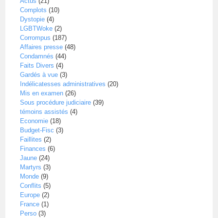
Actus
(21)
Complots
(10)
Dystopie
(4)
LGBTWoke
(2)
Corrompus
(187)
Affaires presse
(48)
Condamnés
(44)
Faits Divers
(4)
Gardés à vue
(3)
Indélicatesses administratives
(20)
Mis en examen
(26)
Sous procédure judiciaire
(39)
témoins assistés
(4)
Economie
(18)
Budget-Fisc
(3)
Faillites
(2)
Finances
(6)
Jaune
(24)
Martyrs
(3)
Monde
(9)
Conflits
(5)
Europe
(2)
France
(1)
Perso
(3)