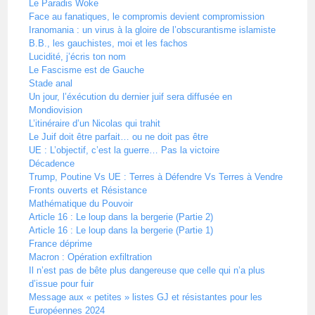
Le Paradis Woke
Face au fanatiques, le compromis devient compromission
Iranomania : un virus à la gloire de l’obscurantisme islamiste
B.B., les gauchistes, moi et les fachos
Lucidité, j’écris ton nom
Le Fascisme est de Gauche
Stade anal
Un jour, l’éxécution du dernier juif sera diffusée en
Mondiovision
L’itinéraire d’un Nicolas qui trahit
Le Juif doit être parfait… ou ne doit pas être
UE : L’objectif, c’est la guerre… Pas la victoire
Décadence
Trump, Poutine Vs UE : Terres à Défendre Vs Terres à Vendre
Fronts ouverts et Résistance
Mathématique du Pouvoir
Article 16 : Le loup dans la bergerie (Partie 2)
Article 16 : Le loup dans la bergerie (Partie 1)
France déprime
Macron : Opération exfiltration
Il n’est pas de bête plus dangereuse que celle qui n’a plus
d’issue pour fuir
Message aux « petites » listes GJ et résistantes pour les
Européennes 2024