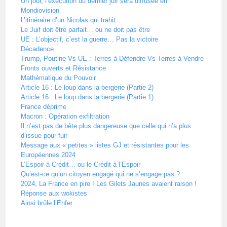
Un jour, l’éxécution du dernier juif sera diffusée en
Mondiovision
L’itinéraire d’un Nicolas qui trahit
Le Juif doit être parfait… ou ne doit pas être
UE : L’objectif, c’est la guerre… Pas la victoire
Décadence
Trump, Poutine Vs UE : Terres à Défendre Vs Terres à Vendre
Fronts ouverts et Résistance
Mathématique du Pouvoir
Article 16 : Le loup dans la bergerie (Partie 2)
Article 16 : Le loup dans la bergerie (Partie 1)
France déprime
Macron : Opération exfiltration
Il n’est pas de bête plus dangereuse que celle qui n’a plus
d’issue pour fuir
Message aux « petites » listes GJ et résistantes pour les
Européennes 2024
L’Espoir à Crédit… ou le Crédit à l’Espoir
Qu’est-ce qu’un citoyen engagé qui ne s’engage pas ?
2024, La France en pire ! Les Gilets Jaunes avaient raison !
Réponse aux wokistes
Ainsi brûle l’Enfer