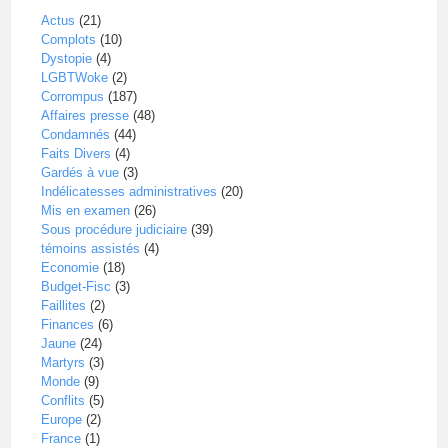
Actus
(21)
Complots
(10)
Dystopie
(4)
LGBTWoke
(2)
Corrompus
(187)
Affaires presse
(48)
Condamnés
(44)
Faits Divers
(4)
Gardés à vue
(3)
Indélicatesses administratives
(20)
Mis en examen
(26)
Sous procédure judiciaire
(39)
témoins assistés
(4)
Economie
(18)
Budget-Fisc
(3)
Faillites
(2)
Finances
(6)
Jaune
(24)
Martyrs
(3)
Monde
(9)
Conflits
(5)
Europe
(2)
France
(1)