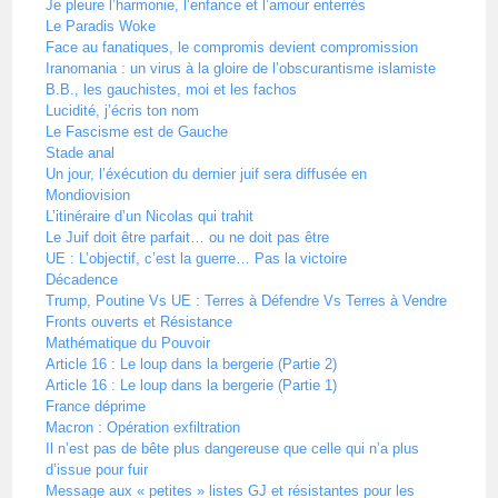
Je pleure l’harmonie, l’enfance et l’amour enterrés
Le Paradis Woke
Face au fanatiques, le compromis devient compromission
Iranomania : un virus à la gloire de l’obscurantisme islamiste
B.B., les gauchistes, moi et les fachos
Lucidité, j’écris ton nom
Le Fascisme est de Gauche
Stade anal
Un jour, l’éxécution du dernier juif sera diffusée en
Mondiovision
L’itinéraire d’un Nicolas qui trahit
Le Juif doit être parfait… ou ne doit pas être
UE : L’objectif, c’est la guerre… Pas la victoire
Décadence
Trump, Poutine Vs UE : Terres à Défendre Vs Terres à Vendre
Fronts ouverts et Résistance
Mathématique du Pouvoir
Article 16 : Le loup dans la bergerie (Partie 2)
Article 16 : Le loup dans la bergerie (Partie 1)
France déprime
Macron : Opération exfiltration
Il n’est pas de bête plus dangereuse que celle qui n’a plus
d’issue pour fuir
Message aux « petites » listes GJ et résistantes pour les