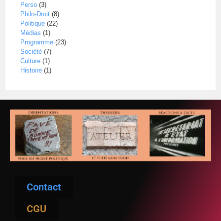
Perso
(3)
Philo-Droit
(8)
Politique
(22)
Médias
(1)
Programme
(23)
Société
(7)
Culture
(1)
Histoire
(1)
Contact
CGU