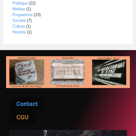
Politique
(22)
Médias
(1)
Programme
(23)
Société
(7)
Culture
(1)
Histoire
(1)
Contact
CGU