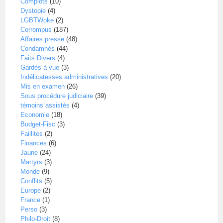
Complots
(10)
Dystopie
(4)
LGBTWoke
(2)
Corrompus
(187)
Affaires presse
(48)
Condamnés
(44)
Faits Divers
(4)
Gardés à vue
(3)
Indélicatesses administratives
(20)
Mis en examen
(26)
Sous procédure judiciaire
(39)
témoins assistés
(4)
Economie
(18)
Budget-Fisc
(3)
Faillites
(2)
Finances
(6)
Jaune
(24)
Martyrs
(3)
Monde
(9)
Conflits
(5)
Europe
(2)
France
(1)
Perso
(3)
Philo-Droit
(8)