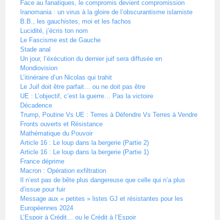
Face au fanatiques, le compromis devient compromission
Iranomania : un virus à la gloire de l’obscurantisme islamiste
B.B., les gauchistes, moi et les fachos
Lucidité, j’écris ton nom
Le Fascisme est de Gauche
Stade anal
Un jour, l’éxécution du dernier juif sera diffusée en
Mondiovision
L’itinéraire d’un Nicolas qui trahit
Le Juif doit être parfait… ou ne doit pas être
UE : L’objectif, c’est la guerre… Pas la victoire
Décadence
Trump, Poutine Vs UE : Terres à Défendre Vs Terres à Vendre
Fronts ouverts et Résistance
Mathématique du Pouvoir
Article 16 : Le loup dans la bergerie (Partie 2)
Article 16 : Le loup dans la bergerie (Partie 1)
France déprime
Macron : Opération exfiltration
Il n’est pas de bête plus dangereuse que celle qui n’a plus
d’issue pour fuir
Message aux « petites » listes GJ et résistantes pour les
Européennes 2024
L’Espoir à Crédit… ou le Crédit à l’Espoir